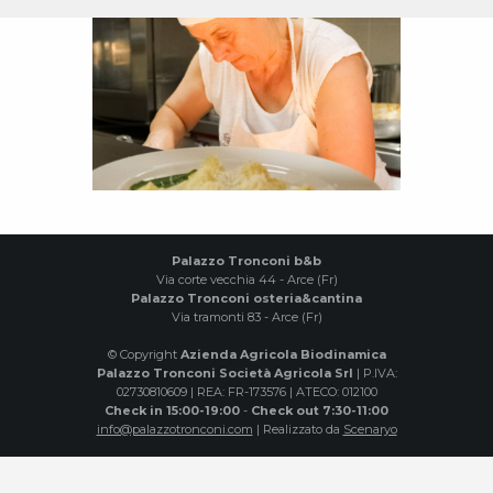
Palazzo Tronconi b&b
Via corte vecchia 44 - Arce (Fr)
Palazzo Tronconi osteria&cantina
Via tramonti 83 - Arce (Fr)
© Copyright
Azienda Agricola Biodinamica
Palazzo Tronconi Società Agricola Srl
| P.IVA:
02730810609 | REA: FR-173576 | ATECO: 012100
Check in 15:00-19:00
-
Check out 7:30-11:00
info@palazzotronconi.com
| Realizzato da
Scenaryo