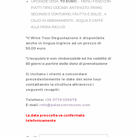
UPGRADE CENA:
70 EURO
– MENU FISSO CON
PIATTI TIPICI CIOCIARI: ANTIPASTO, PRIMO,
SECONDO E CONTORNO, FRUTTA E DOLCE , 4
CALICI IN ABBINAMENTO , ACQUA E CAFFE
ALLA MOKA INCLUSI
*Il Wine Tour Degustazione è disponibile
anche in lingua inglese ad un prezzo di
50,00 euro
*
L’acquisto è non rimborsabile ed ha validità di
60 giorni
a partire dalla data di prenotazione
Si invitano i clienti a concordare
precedentemente le date del wine tour
contattando la struttura attraverso i
seguenti recapiti:
Telefono:
+39 0776 539678
E-mail:
info@palazzotronconi.com
La data prescelta va confermata
telefonicamente