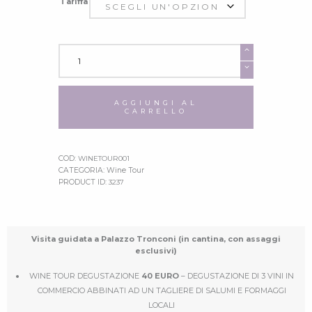
Tariffa
Wine
Tour
-
Degustazione
quantità
AGGIUNGI AL
CARRELLO
COD:
WINETOUR001
CATEGORIA:
Wine Tour
PRODUCT ID:
3237
Visita guidata a Palazzo Tronconi (in cantina, con assaggi
esclusivi)
WINE TOUR DEGUSTAZIONE
40 EURO
– DEGUSTAZIONE DI 3 VINI IN
COMMERCIO ABBINATI AD UN TAGLIERE DI SALUMI E FORMAGGI
LOCALI