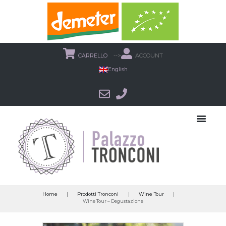
CARRELLO
-->
ACCOUNT
English
Home
Prodotti Tronconi
Wine Tour
Wine Tour – Degustazione