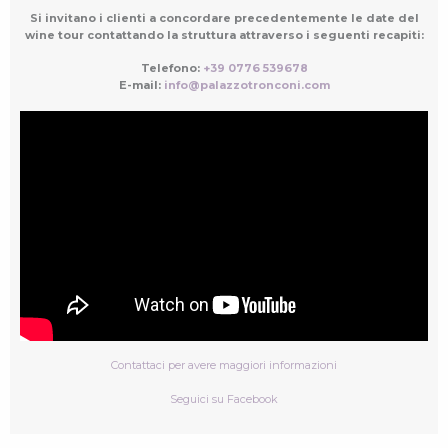
Si invitano i clienti a concordare precedentemente le date del
wine tour contattando la struttura attraverso i seguenti recapiti:
Telefono:
+39 0776 539678
E-mail:
info@palazzotronconi.com
Contattaci per avere maggiori informazioni
Seguici su Facebook