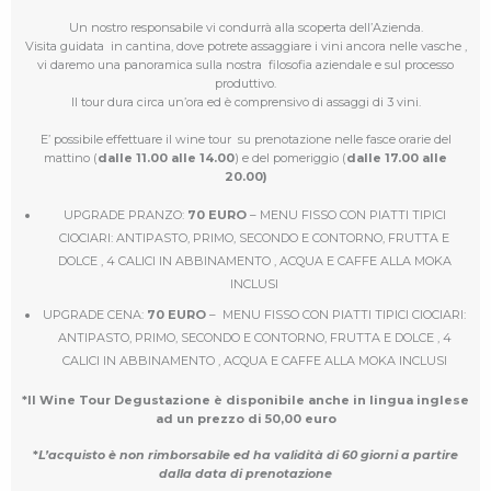
Un nostro responsabile vi condurrà alla scoperta dell’Azienda.
Visita guidata in cantina, dove potrete assaggiare i vini ancora nelle vasche ,
vi daremo una panoramica sulla nostra filosofia aziendale e sul processo
produttivo.
Il tour dura circa un’ora ed è comprensivo di assaggi di 3 vini.
E’ possibile effettuare il wine tour su prenotazione nelle fasce orarie del
mattino (
dalle 11.00 alle 14.00
) e del pomeriggio (
dalle 17.00 alle
20.00)
UPGRADE PRANZO:
70 EURO
– MENU FISSO CON PIATTI TIPICI
CIOCIARI: ANTIPASTO, PRIMO, SECONDO E CONTORNO, FRUTTA E
DOLCE , 4 CALICI IN ABBINAMENTO , ACQUA E CAFFE ALLA MOKA
INCLUSI
UPGRADE CENA:
70 EURO
– MENU FISSO CON PIATTI TIPICI CIOCIARI:
ANTIPASTO, PRIMO, SECONDO E CONTORNO, FRUTTA E DOLCE , 4
CALICI IN ABBINAMENTO , ACQUA E CAFFE ALLA MOKA INCLUSI
*Il Wine Tour Degustazione è disponibile anche in lingua inglese
ad un prezzo di 50,00 euro
*
L’acquisto è non rimborsabile ed ha validità di 60 giorni
a partire
dalla data di prenotazione