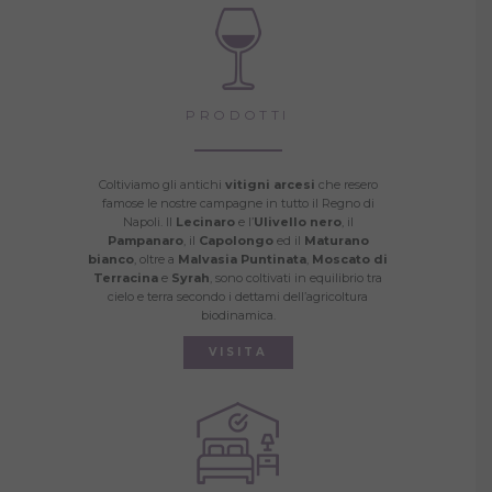
PRODOTTI
Coltiviamo gli antichi
vitigni arcesi
che resero
famose le nostre campagne in tutto il Regno di
Napoli. Il
Lecinaro
e l’
Ulivello nero
, il
Pampanaro
, il
Capolongo
ed il
Maturano
bianco
, oltre a
Malvasia Puntinata
,
Moscato di
Terracina
e
Syrah
, sono coltivati in equilibrio tra
cielo e terra secondo i dettami dell’agricoltura
biodinamica.
VISITA