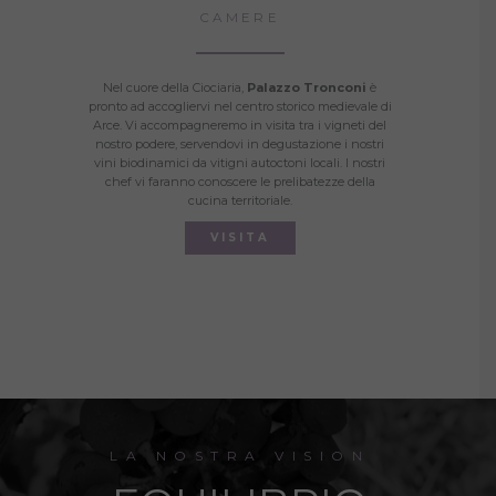
CAMERE
Nel cuore della Ciociaria,
Palazzo Tronconi
è
pronto ad accogliervi nel centro storico medievale di
Arce. Vi accompagneremo in visita tra i vigneti del
nostro podere, servendovi in degustazione i nostri
vini biodinamici da vitigni autoctoni locali. I nostri
chef vi faranno conoscere le prelibatezze della
cucina territoriale.
VISITA
LA NOSTRA VISION