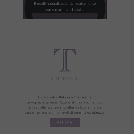
E quelli naturali, autentici, esattamente
come mamma li ha fatti.
CHI SIAMO
Benvenuti a
Palazzo Tronconi
.
Le vigne, le camere, l’Osteria, il vino biodinamico:
affidati alle nostre genti, allunga loro le mani e
sapranno regalarti momenti di serenità ed ebrezza.
VISITA