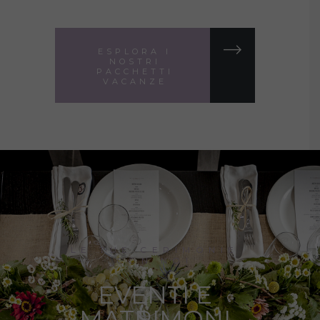
ESPLORA I
NOSTRI
PACCHETTI
VACANZE
LE TUE CERIMONIE
CON NOI
EVENTI E
MATRIMONI