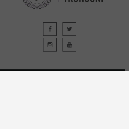
HOME
OSTERIA
CANTINA E VIGNETI
PRODOTTI
CAMERE
ESPERIENZE
EVENTI E MATRIMONI
CHI SIAMO
CONTATTI
BLOG
GALLERY
CONDIZIONI DI VENDITA
RECEDERE DAL CONTRATTO QUI
PRIVACY
COOKIE POLICY
Palazzo Tronconi b&b
Via corte vecchia 44 - Arce (Fr)